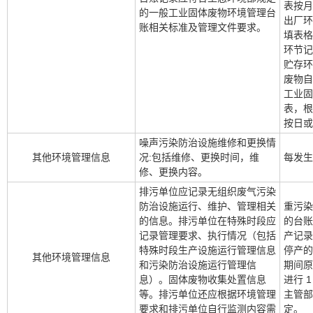
表按月
的一般工业固体废物环境管理台
出厂环
账相关标准及管理文件要求。
填表格
环节记
贮存环
废物自
工业固
表，根
按日或
噪声污染防治设施维修和更换情
其他环境管理信息
况:包括维修、更换时间，维
每发生
修、更换内容。
排污单位应记录无组织废气污染
防治设施运行、维护、管理相关
重污染
的信息。排污单位在特殊时段应
的台账
记录管理要求、执行情况（包括
产记录
特殊时段生产设施运行管理信息
停产的
其他环境管理信息
和污染防治设施运行管理信
期间原
息）。固体废物收集处置信息
进行 
等。排污单位还应根据环境管理
主管部
要求和排污单位自行监测内容需
定。