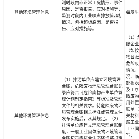
测时段内非正常工况情形、事件
原因、是否报告、应对措施等；
其他环境管理信息
每发生
监测时段内工业噪声排放值超标
情况，包括超标原因、是否报
告、应对措施等。
（1）
账企业
（如按
物台账
危险废
情况、
况、临
（1）排污单位应建立环境管理
部报表
台账，危险废物环境管理台账记
及工序
录应符合《危险废物产生单位管
险废物
理计划制定指南》等标准及管理
用处置
文件的相关要求。待危险废物环
联单（
境管理台账相关标准或管理文件
其他环境管理信息
关材料
发布实施后，从其规定。（2）
般工业
排污单位应建立环境管理台账制
工业固
度，一般工业固体废物环境管理
写；一
台账记录应符合生态环境部规定