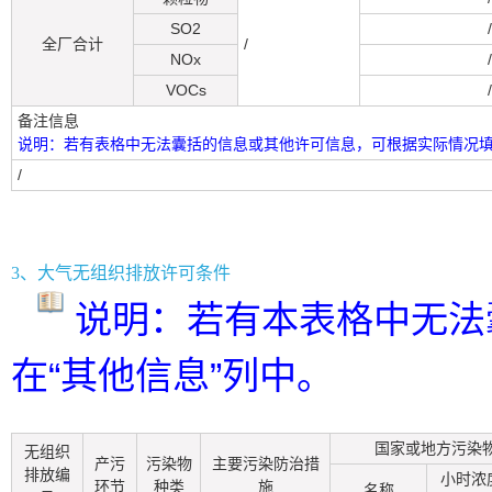
SO2
/
全厂合计
/
NOx
/
VOCs
/
备注信息
说明：若有表格中无法囊括的信息或其他许可信息，可根据实际情况
/
3、大气无组织排放许可条件
说明：若有本表格中无法
在“其他信息”列中。
国家或地方污染
无组织
产污
污染物
主要污染防治措
排放编
小时浓
环节
种类
施
名称