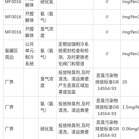
MF0016
硫化氢
//
/mg/Nm
解体
开膛
氨（氨
MF0016
//
/mg/Nm
解体
气）
开膛
臭气浓
MF0016
//
/mg/Nm
解体
度
公共
定期加强制冷系
氨罐区
单元-
氨（氨
统密封检查和检
//
/mg/Nm
周边
制冷
气）
测、及时更换老
系统
化阀门和管道
投放除臭剂,及时
恶臭污染物
臭气浓
清洗、清运粪便,
厂界
排放标准GB
20
度
产生恶臭区域加
14554-93
罩或加盖
恶臭污染物
氨（氨
投放除臭剂,及时
厂界
排放标准GB
1.5mg/
气）
清洗、清运粪便
14554-93
恶臭污染物
投放除臭剂,及时
厂界
硫化氢
排放标准GB
0.06mg
清洗、清运粪便
14554-93