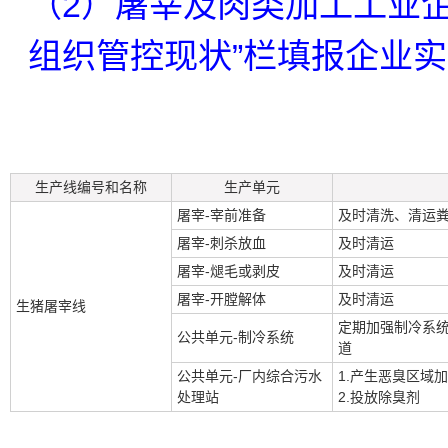
（2）屠宰及肉类加工工业
组织管控现状”栏填报企业
生产线编号和名称
生产单元
屠宰-宰前准备
及时清洗、清运
屠宰-刺杀放血
及时清运
屠宰-煺毛或剥皮
及时清运
屠宰-开膛解体
及时清运
生猪屠宰线
定期加强制冷系
公共单元-制冷系统
道
公共单元-厂内综合污水
1.产生恶臭区域
处理站
2.投放除臭剂