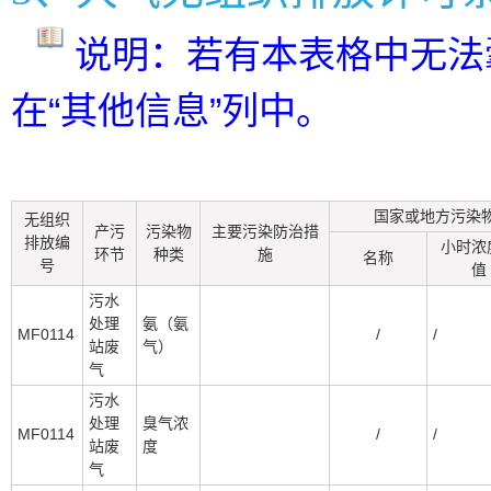
说明：若有本表格中无法
在“其他信息”列中。
国家或地方污染
无组织
产污
污染物
主要污染防治措
排放编
小时浓
环节
种类
施
名称
号
值
污水
处理
氨（氨
MF0114
/
/
站废
气）
气
污水
处理
臭气浓
MF0114
/
/
站废
度
气