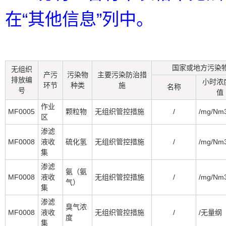
在“其他信息”列中。
国家或地方污染
无组织
产污
污染物
主要污染防治措
排放编
小时浓
环节
种类
施
名称
号
值
作业
MF0005
颗粒物
无组织管控措施
/
/mg/Nm
区
渗滤
MF0008
液收
硫化氢
无组织管控措施
/
/mg/Nm
集
渗滤
氨（氨
MF0008
液收
无组织管控措施
/
/mg/Nm
气）
集
渗滤
臭气浓
MF0008
液收
无组织管控措施
/
/无量纲
度
集