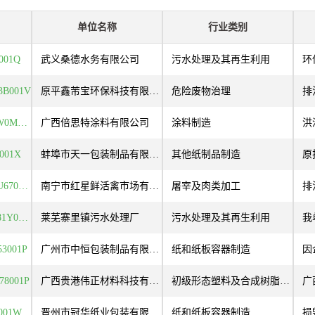
单位名称
行业类别
001Q
武义桑德水务有限公司
污水处理及其再生利用
3B001V
原平鑫芾宝环保科技有限公司
危险废物治理
91450800MA5NR3YW0M001Q
广西倍思特涂料有限公司
涂料制造
P001X
蚌埠市天一包装制品有限责任公司
其他纸制品制造
91450100MA5MRN7U67001V
南宁市红星鲜活禽市场有限责任公司
屠宰及肉类加工
91371200MA3FBBM81Y002V
莱芜寨里镇污水处理厂
污水处理及其再生利用
53001P
广州市中恒包装制品有限公司
纸和纸板容器制造
78001P
广西贵港伟正材料科技有限责任公司
初级形态塑料及合成树脂制造
6001W
晋州市冠华纸业包装有限公司
纸和纸板容器制造
损