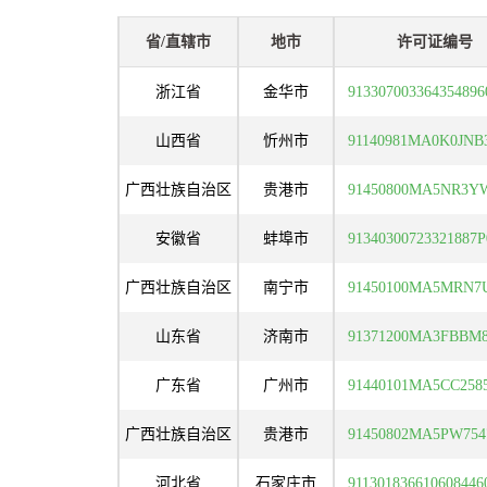
省/直辖市
地市
许可证编号
浙江省
金华市
913307003364354896
山西省
忻州市
91140981MA0K0JNB
广西壮族自治区
贵港市
安徽省
蚌埠市
91340300723321887
广西壮族自治区
南宁市
山东省
济南市
广东省
广州市
91440101MA5CC258
广西壮族自治区
贵港市
91450802MA5PW754
河北省
石家庄市
91130183661060844