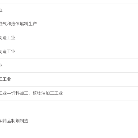
业
成气和液体燃料生产
制造工业
制造工业
业
工工业
工业—饲料加工、植物油加工工业
）
学药品制剂制造